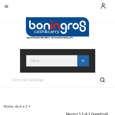

Nome, da A a Z

Mostro 1-3 di 3 Oggetto(i)