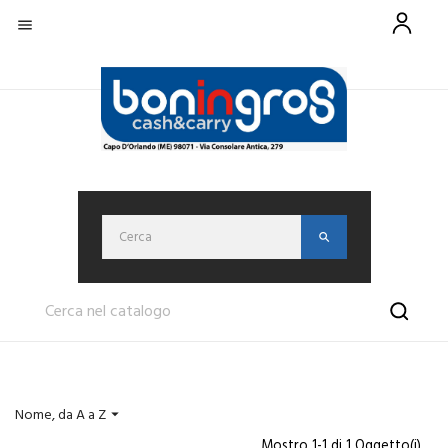

Nome, da A a Z

Mostro 1-1 di 1 Oggetto(i)