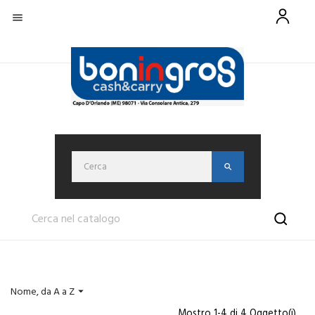

Nome, da A a Z

Mostro 1-4 di 4 Oggetto(i)