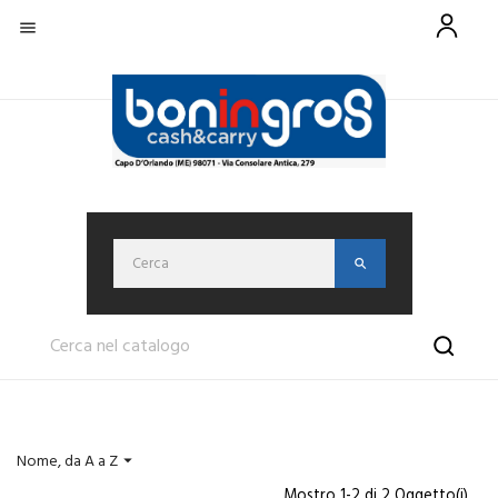

Nome, da A a Z

Mostro 1-2 di 2 Oggetto(i)