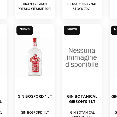
ET
BRANDY GRAN
BRANDY ORIGINAL
PREMIO CIEMME 70CL
STOCK 70CL
Nuovo
Nuovo
N
Y
GIN BOSFORD 1 LT
GIN BOTANICAL
GI
L
GIBSON'S 1 LT
CL
GIN BOSFORD 1 LT
GIN BOTANICAL
G