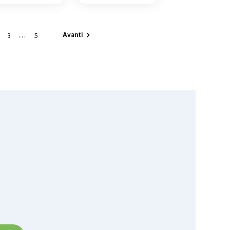
…
Avanti
3
5
