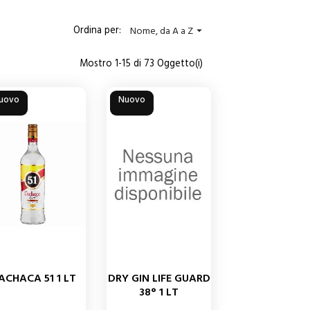
Ordina per:
Nome, da A a Z

Mostro 1-15 di 73 Oggetto(i)
uovo
Nuovo
ACHACA 51 1 LT
DRY GIN LIFE GUARD
38° 1 LT