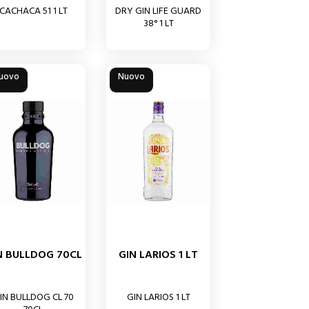
CACHACA 51 1 LT
DRY GIN LIFE GUARD
38° 1 LT
uovo
Nuovo
N BULLDOG 70CL
GIN LARIOS 1 LT
IN BULLDOG CL 70
GIN LARIOS 1 LT