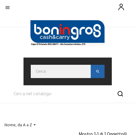

Nome, da A a Z

Mostro 1-1 di 1 Oggetto(i)