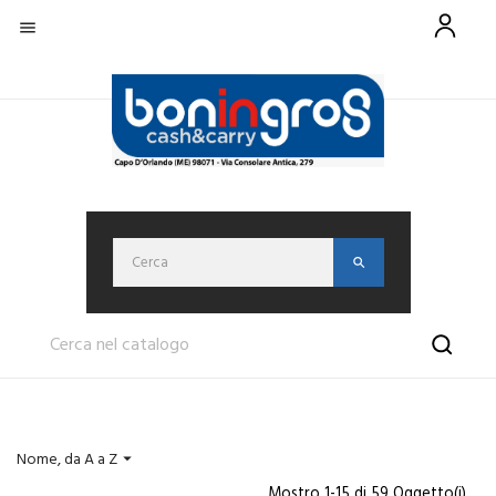

Nome, da A a Z

Mostro 1-15 di 59 Oggetto(i)