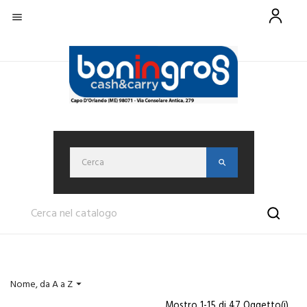

Nome, da A a Z

Mostro 1-15 di 47 Oggetto(i)