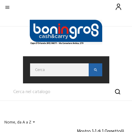

Nome, da A a Z

Mostro 1-1 di 1 Oggetto(i)