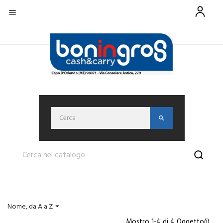

Nome, da A a Z

Mostro 1-4 di 4 Oggetto(i)