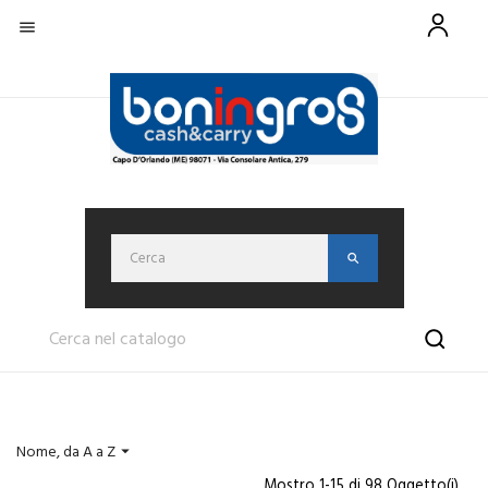

Nome, da A a Z

Mostro 1-15 di 98 Oggetto(i)