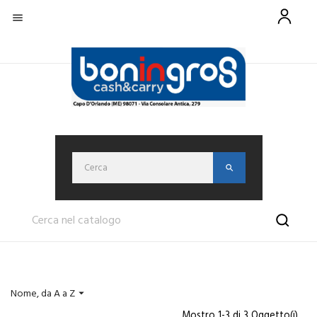

Nome, da A a Z

Mostro 1-3 di 3 Oggetto(i)