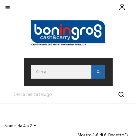

Nome, da A a Z

Mostro 1-6 di 6 Oggetto(i)