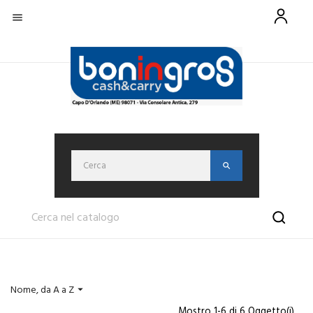

Nome, da A a Z

Mostro 1-6 di 6 Oggetto(i)