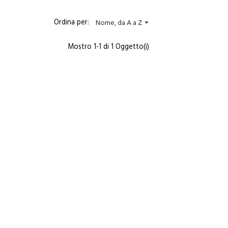
Ordina per:
Nome, da A a Z

Mostro 1-1 di 1 Oggetto(i)