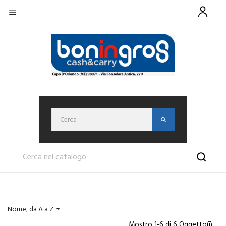

Nome, da A a Z

Mostro 1-6 di 6 Oggetto(i)