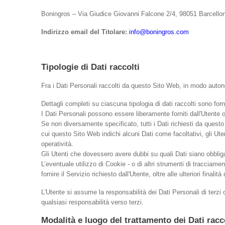
Boningros – Via Giudice Giovanni Falcone 2/4, 98051 Barcell
Indirizzo email del Titolare:
info@boningros.com
Tipologie di Dati raccolti
Fra i Dati Personali raccolti da questo Sito Web, in modo autonom
Dettagli completi su ciascuna tipologia di dati raccolti sono forn
I Dati Personali possono essere liberamente forniti dall'Utente 
Se non diversamente specificato, tutti i Dati richiesti da questo
cui questo Sito Web indichi alcuni Dati come facoltativi, gli Ute
operatività.
Gli Utenti che dovessero avere dubbi su quali Dati siano obbligat
L’eventuale utilizzo di Cookie - o di altri strumenti di tracciame
fornire il Servizio richiesto dall'Utente, oltre alle ulteriori fina
L'Utente si assume la responsabilità dei Dati Personali di terzi o
qualsiasi responsabilità verso terzi.
Modalità e luogo del trattamento dei Dati racc