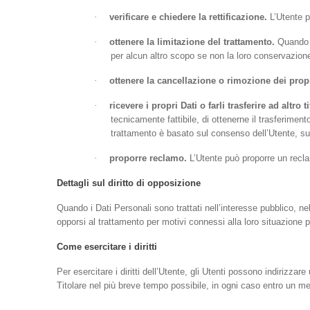
·
verificare e chiedere la rettificazione.
L’Utente pu
·
ottenere la limitazione del trattamento.
Quando ri
per alcun altro scopo se non la loro conservazion
·
ottenere la cancellazione o rimozione dei propr
·
ricevere i propri Dati o farli trasferire ad altro ti
tecnicamente fattibile, di ottenerne il trasferimen
trattamento è basato sul consenso dell’Utente, su 
·
proporre reclamo.
L’Utente può proporre un reclam
Dettagli sul diritto di opposizione
Quando i Dati Personali sono trattati nell’interesse pubblico, nell
opporsi al trattamento per motivi connessi alla loro situazione p
Come esercitare i diritti
Per esercitare i diritti dell’Utente, gli Utenti possono indirizza
Titolare nel più breve tempo possibile, in ogni caso entro un m