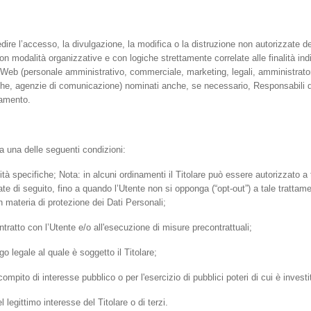
dire l’accesso, la divulgazione, la modifica o la distruzione non autorizzate de
on modalità organizzative e con logiche strettamente correlate alle finalità ind
to Web (personale amministrativo, commerciale, marketing, legali, amministratori
matiche, agenzie di comunicazione) nominati anche, se necessario, Responsabili 
tamento.
sta una delle seguenti condizioni:
lità specifiche; Nota: in alcuni ordinamenti il Titolare può essere autorizzato
cate di seguito, fino a quando l’Utente non si opponga (“opt-out”) a tale trattame
n materia di protezione dei Dati Personali;
ntratto con l’Utente e/o all'esecuzione di misure precontrattuali;
o legale al quale è soggetto il Titolare;
mpito di interesse pubblico o per l'esercizio di pubblici poteri di cui è investito
 legittimo interesse del Titolare o di terzi.