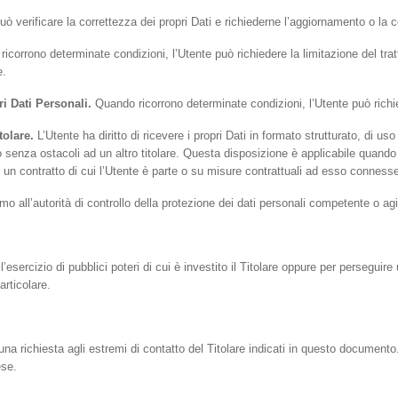
ò verificare la correttezza dei propri Dati e richiederne l’aggiornamento o la 
corrono determinate condizioni, l’Utente può richiedere la limitazione del tratta
e.
i Dati Personali.
Quando ricorrono determinate condizioni, l’Utente può richied
tolare.
L’Utente ha diritto di ricevere i propri Dati in formato strutturato, di 
to senza ostacoli ad un altro titolare. Questa disposizione è applicabile quando 
un contratto di cui l’Utente è parte o su misure contrattuali ad esso conness
o all’autorità di controllo della protezione dei dati personali competente o agi
’esercizio di pubblici poteri di cui è investito il Titolare oppure per perseguire 
articolare.
re una richiesta agli estremi di contatto del Titolare indicati in questo document
ese.