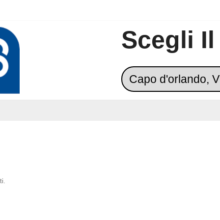
Scegli I
i.