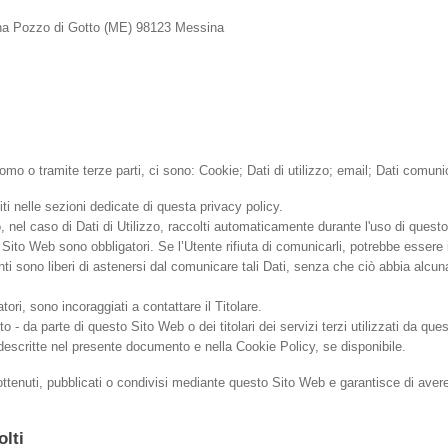
ona Pozzo di Gotto (ME) 98123 Messina
o o tramite terze parti, ci sono: Cookie; Dati di utilizzo; email; Dati comunicat
iti nelle sezioni dedicate di questa privacy policy.
o, nel caso di Dati di Utilizzo, raccolti automaticamente durante l'uso di quest
 Sito Web sono obbligatori. Se l’Utente rifiuta di comunicarli, potrebbe essere 
nti sono liberi di astenersi dal comunicare tali Dati, senza che ciò abbia alcu
ori, sono incoraggiati a contattare il Titolare.
nto - da parte di questo Sito Web o dei titolari dei servizi terzi utilizzati da q
lità descritte nel presente documento e nella Cookie Policy, se disponibile.
ttenuti, pubblicati o condivisi mediante questo Sito Web e garantisce di avere il 
olti