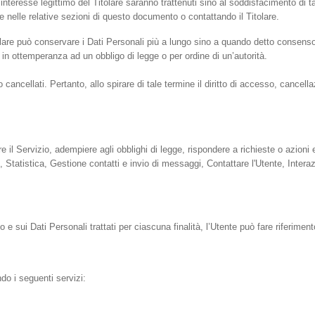
all’interesse legittimo del Titolare saranno trattenuti sino al soddisfacimento di 
re nelle relative sezioni di questo documento o contattando il Titolare.
olare può conservare i Dati Personali più a lungo sino a quando detto consenso
 in ottemperanza ad un obbligo di legge o per ordine di un’autorità.
ncellati. Pertanto, allo spirare di tale termine il diritto di accesso, cancellazio
re il Servizio, adempiere agli obblighi di legge, rispondere a richieste o azioni ese
e, Statistica, Gestione contatti e invio di messaggi, Contattare l'Utente, Interaz
o e sui Dati Personali trattati per ciascuna finalità, l’Utente può fare riferimen
ndo i seguenti servizi: