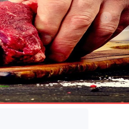
 impegno del personale nella ricerca di
l parco prodotti.
